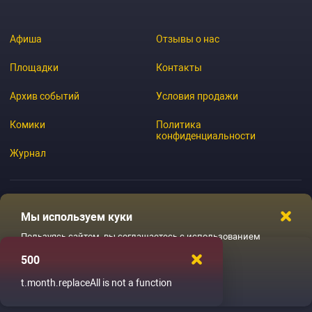
Афиша
Отзывы о нас
Площадки
Контакты
Архив событий
Условия продажи
Комики
Политика
конфиденциальности
Журнал
Мы используем куки
© 2026 GoStandup.ru
Пользуясь сайтом, вы соглашаетесь с использованием
файлов куки
500
Ладненько
t.month.replaceAll is not a function