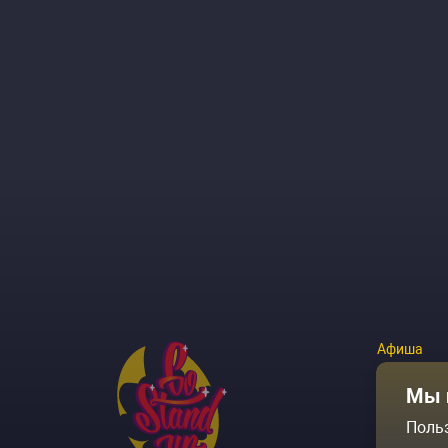
Афиша
Площадки
Мы 
Поль
Архив соб