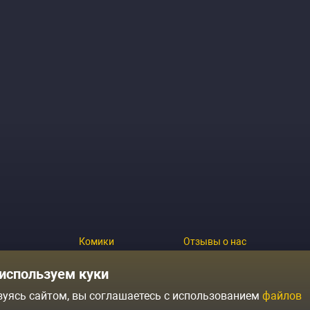
Комики
Отзывы о нас
Журнал
Политика конфиденциальн
используем куки
зуясь сайтом, вы соглашаетесь с использованием
файлов
ытий
Контакты
Условия продажи